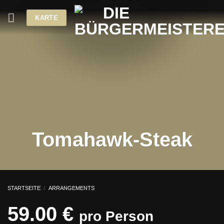
Zum
KARTE
Inhalt
springen
Tomahawk-Steak
STARTSEITE
/
ARRANGEMENTS
59.00 €
pro Person