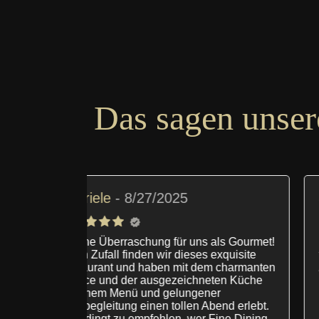
Das sagen unser
andrea wilbers
8/02/2025
als Gourmet!
Habe mich selten so wohl gefühlt. Essen
 exquisite
top- Bedienung mit Servicegedanken-
m charmanten
Ambiente Klasse - bei schönem Wetter
eten Küche
hätten wir gerne im Garten gesessen. Da
er
hilft nur wieder kommen 😄
bend erlebt.
Eine schöne Begegnung im japanischen
Fine Dining