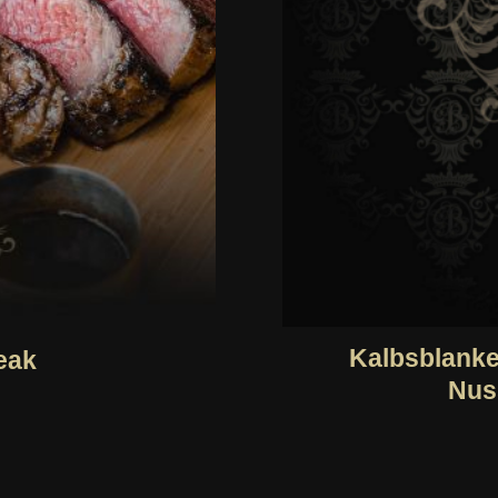
Kalbsblanket
eak
Nus