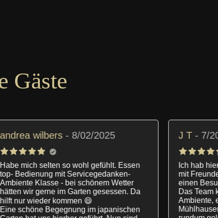
e Gäste
J T
7/20/2025
Ich hab hier kürzlich meinen 50. Geburtstag
G
mit Freunden und Familie gefeiert und kann
D
einen Besuch nur Wärmstens empfehlen.
R
Das Team kombiniert ein historisches
m
Ambiente, exzellenten Service und in
v
Mühlhausen einzigartige Küche zu einem
E
rundum gelungenen Erlebnis.
h