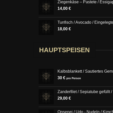
Ziegenkäse – Pastete / Essigap
14,00
€
Tunfisch / Avocado / Eingelegt
18,00
€
HAUPTSPEISEN
Kalbsblankett / Sautiertes Gem
30 €
pro Person
Zanderfilet / Sepiatube gefüllt
29,00
€
Onsenei / Udo - Nudeln / Kim