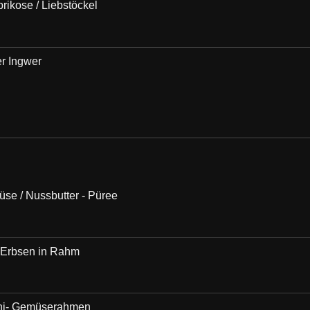
rikose / Liebstöckel
er Ingwer
üse / Nussbutter - Püree
 / Erbsen in Rahm
chi- Gemüserahmen